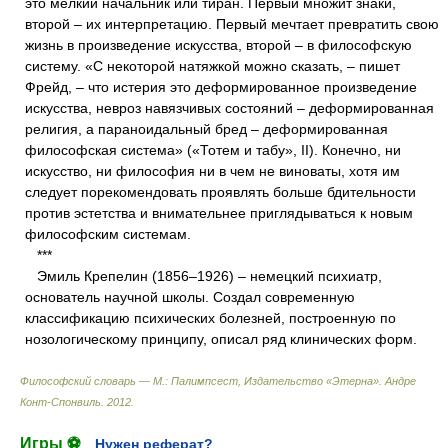
это мелкий начальник или тиран. Первый множит знаки,
второй – их интерпретацию. Первый мечтает превратить свою
жизнь в произведение искусства, второй – в философскую
систему. «С некоторой натяжкой можно сказать, – пишет
Фрейд, – что истерия это деформированное произведение
искусства, невроз навязчивых состояний – деформированная
религия, а параноидальный бред – деформированная
философская система» («Тотем и табу», II). Конечно, ни
искусство, ни философия ни в чем не виноваты, хотя им
следует порекомендовать проявлять больше бдительности
против эстетства и внимательнее приглядываться к новым
философским системам.
***
Эмиль Крепелин (1856–1926) – немецкий психиатр,
основатель научной школы. Создал современную
классификацию психических болезней, построенную по
нозологическому принципу, описал ряд клинических форм.
Философский словарь — М.: Палимпсест, Издательство «Этерна»
.
Андре
Конт-Спонвиль
.
2012
.
Игры ⚽
Нужен реферат?