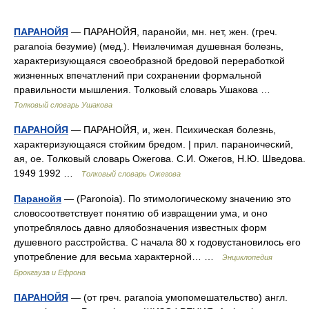
ПАРАНОЙЯ
— ПАРАНОЙЯ, паранойи, мн. нет, жен. (греч.
paranoia безумие) (мед.). Неизлечимая душевная болезнь,
характеризующаяся своеобразной бредовой переработкой
жизненных впечатлений при сохранении формальной
правильности мышления. Толковый словарь Ушакова …
Толковый словарь Ушакова
ПАРАНОЙЯ
— ПАРАНОЙЯ, и, жен. Психическая болезнь,
характеризующаяся стойким бредом. | прил. параноический,
ая, ое. Толковый словарь Ожегова. С.И. Ожегов, Н.Ю. Шведова.
1949 1992 …
Толковый словарь Ожегова
Паранойя
— (Paronoia). По этимологическому значению это
словосоответствует понятию об извращении ума, и оно
употреблялось давно дляобозначения известных форм
душевного расстройства. С начала 80 х годовустановилось его
употребление для весьма характерной… …
Энциклопедия
Брокгауза и Ефрона
ПАРАНОЙЯ
— (от греч. paranoia умопомешательство) англ.