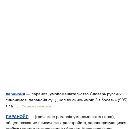
паранойя
— параноя, умопомешательство Словарь русских
синонимов. паранойя сущ., кол во синонимов: 3 • болезнь (995)
• па …
Словарь синонимов
ПАРАНОЙЯ
— (греческое paranoia умопомешательство),
общее название психических расстройств, характеризующихся
стойким систематизированным бредом (преследования,