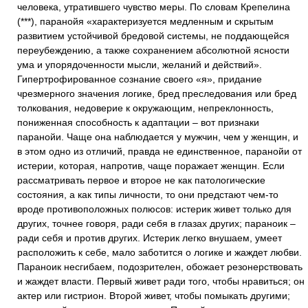
человека, утратившего чувство меры. По словам Крепелина
(***), паранойя «характеризуется медленным и скрытым
развитием устойчивой бредовой системы, не поддающейся
переубеждению, а также сохранением абсолютной ясности
ума и упорядоченности мысли, желаний и действий».
Гипертрофированное сознание своего «я», придание
чрезмерного значения логике, бред преследования или бред
толкования, недоверие к окружающим, непреклонность,
пониженная способность к адаптации – вот признаки
паранойи. Чаще она наблюдается у мужчин, чем у женщин, и
в этом одно из отличий, правда не единственное, паранойи от
истерии, которая, напротив, чаще поражает женщин. Если
рассматривать первое и второе не как патологические
состояния, а как типы личности, то они предстают чем-то
вроде противоположных полюсов: истерик живет только для
других, точнее говоря, ради себя в глазах других; параноик –
ради себя и против других. Истерик легко внушаем, умеет
расположить к себе, мало заботится о логике и жаждет любви.
Параноик несгибаем, подозрителен, обожает резонерствовать
и жаждет власти. Первый живет ради того, чтобы нравиться; он
актер или гистрион. Второй живет, чтобы помыкать другими;