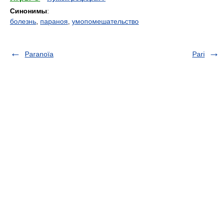
Синонимы
:
болезнь
,
параноя
,
умопомешательство
Paranoïa
Pari