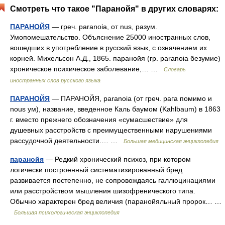
Смотреть что такое "Паранойя" в других словарях:
ПАРАНОЙЯ
— греч. paranoia, от nus, разум.
Умопомешательство. Объяснение 25000 иностранных слов,
вошедших в употребление в русский язык, с означением их
корней. Михельсон А.Д., 1865. паранойя (гр. paranoia безумие)
хроническое психическое заболевание,… …
Словарь
иностранных слов русского языка
ПАРАНОЙЯ
— ПАРАНОЙЯ, paranoia (от греч. рага помимо и
nous ум), название, введенное Каль баумом (Kahlbaum) в 1863
г. вместо прежнего обозначения «сумасшествие» для
душевных расстройств с преимущественными нарушениями
рассудочной деятельности.… …
Большая медицинская энциклопедия
паранойя
— Редкий хронический психоз, при котором
логически построенный систематизированный бред
развивается постепенно, не сопровождаясь галлюцинациями
или расстройством мышления шизофренического типа.
Обычно характерен бред величия (паранойяльный пророк… …
Большая психологическая энциклопедия